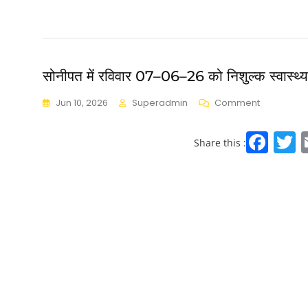
a
c
i
e
e
b
सोनीपत में रविवार 07–06–26 को निशुल्क स्वास्थ्य 
o
Jun 10, 2026
Superadmin
Comment
o
k
F
Share this :
a
c
i
e
e
b
o
o
k