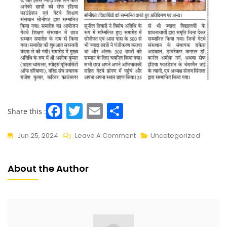
F
T
E
S
Share this :
a
w
m
h
Jun 25, 2024
Leave A Comment
Uncategorized
c
itt
ai
ar
e
er
l
e
About the Author
b
o
o
k