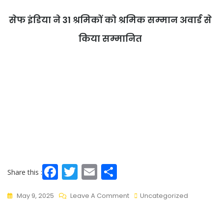
सेफ इंडिया ने 31 श्रमिकों को श्रमिक सम्मान अवार्ड से
किया सम्मानित
F
T
E
S
Share this :
ac
w
m
h
May 9, 2025
Leave A Comment
Uncategorized
e
itt
ai
ar
b
er
l
e