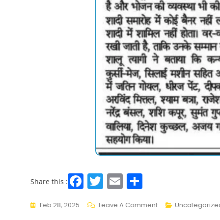
F
T
E
S
Share this :
a
w
m
h
Feb 28, 2025
Leave A Comment
Uncategorize
c
itt
ai
ar