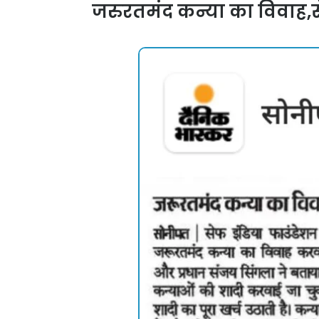
जरुरतमंद कन्या का विवाह,स