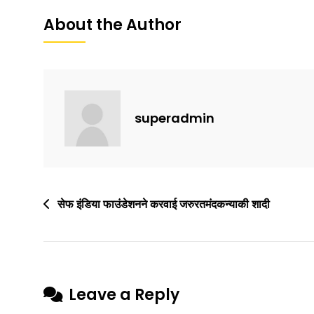
e
er
l
e
About the Author
b
o
o
k
superadmin
सेफ इंडिया फाउंडेशनने करवाई जरुरतमंदकन्याकी शादी
Leave a Reply