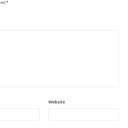
rked
*
Website