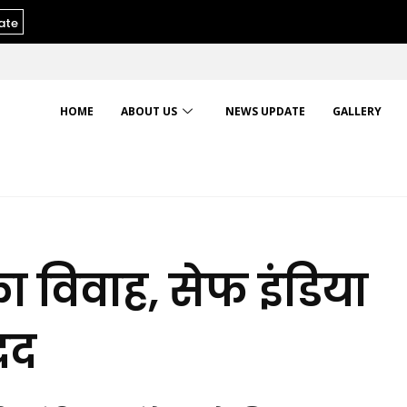
ate
HOME
ABOUT US
NEWS UPDATE
GALLERY
 विवाह, सेफ इंडिया
दद